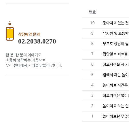
번호
10
좋아지고 있는 것
9
유치원 및 초등학
상담예약 문의
02.2038.0270
8
부모도 상담이 
7
집안일로 치료를
한 분, 한 분의 이야기도
소중히 생각하는 마음으로
6
치료시간을 꼭 
우리 센터에서 기적을 만들어 냅니다.
5
집에서 하는 놀이
4
놀이치료 시간은 
3
치료기간은 얼마
2
놀이치료 하는 
1
놀이치료란 무엇