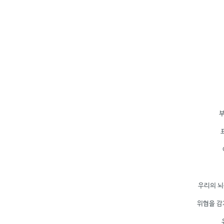
부
우리의 뇌
위협을 감