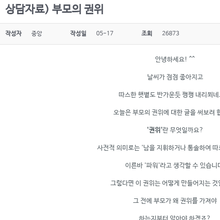
상담자료) 부모의 권위
작성자
중앙
작성일
05-17
조회
26873
안녕하세요! ^^
날씨가 점점 좋아지고
따스한 햇볕도 반가운듯 쨍쨍 내리쬐네요
오늘은 부모의 권위에 대한 글을 써보려 
'권위'
란 무엇일까요?
사전적 의미로는 '남을 지휘하거나 통솔하여 따르
이른바 '파워'라고 생각할 수 있습니
그렇다면 이 권위는 어떻게 만들어지는 것
그 전에 부모가 왜 권위를 가져야
하는지부터 알아야 하겠죠?