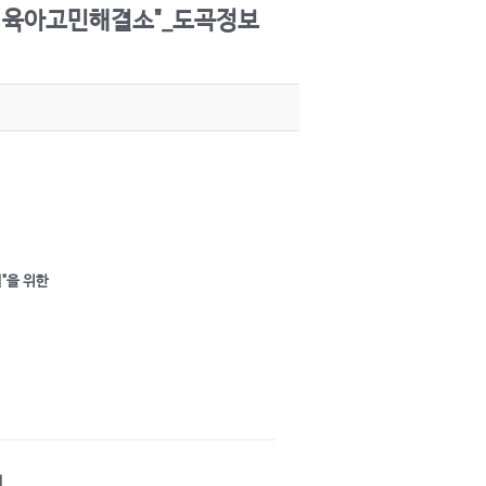
한 육아고민해결소"_도곡정보
"을 위한
시