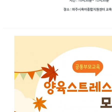
시
간 : 10시30분~ 12시30분
장
소 : 파주시육아종합지원센터 교